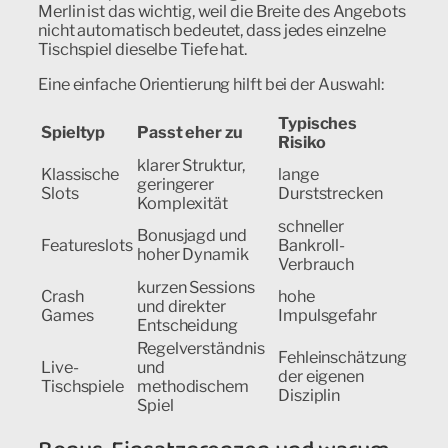
Merlin ist das wichtig, weil die Breite des Angebots
nicht automatisch bedeutet, dass jedes einzelne
Tischspiel dieselbe Tiefe hat.
Eine einfache Orientierung hilft bei der Auswahl:
Typisches
Spieltyp
Passt eher zu
Risiko
klarer Struktur,
Klassische
lange
geringerer
Slots
Durststrecken
Komplexität
schneller
Bonusjagd und
Featureslots
Bankroll-
hoher Dynamik
Verbrauch
kurzen Sessions
Crash
hohe
und direkter
Games
Impulsgefahr
Entscheidung
Regelverständnis
Fehleinschätzung
Live-
und
der eigenen
Tischspiele
methodischem
Disziplin
Spiel