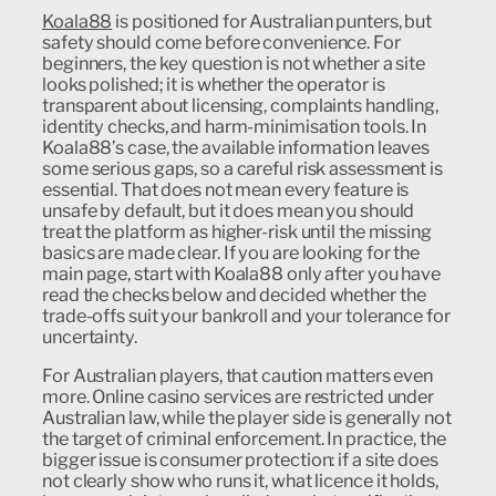
Koala88
is positioned for Australian punters, but
safety should come before convenience. For
beginners, the key question is not whether a site
looks polished; it is whether the operator is
transparent about licensing, complaints handling,
identity checks, and harm-minimisation tools. In
Koala88’s case, the available information leaves
some serious gaps, so a careful risk assessment is
essential. That does not mean every feature is
unsafe by default, but it does mean you should
treat the platform as higher-risk until the missing
basics are made clear. If you are looking for the
main page, start with Koala88 only after you have
read the checks below and decided whether the
trade-offs suit your bankroll and your tolerance for
uncertainty.
For Australian players, that caution matters even
more. Online casino services are restricted under
Australian law, while the player side is generally not
the target of criminal enforcement. In practice, the
bigger issue is consumer protection: if a site does
not clearly show who runs it, what licence it holds,