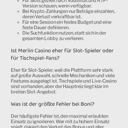
Für Slots gezielt nach Volatilität und RTP-
Version schauen, wenn verfügbar.
Bei Krypto-Zahlungen nur Beträge einzahlen,
deren Verlust verkraftbar ist.
Für eine Session ein festes Budget und eine
feste Dauer definieren.
Die Suchfunktion nutzen, statt sich in der
gesamten Lobby zu verlieren.
Ist Merlin Casino eher für Slot-Spieler oder
für Tischspiel-Fans?
Eher für Slot-Spieler, weil die Plattform sehr stark
auf große Auswahl, schnelle Mechaniken und viele
Features ausgelegt ist. Tischspiele und Live-Casino
sind vorhanden, aber der Hauptreiz liegt klar im
breiten Slot-Angebot.
Was ist der größte Fehler bei Boni?
Der häufigste Fehler ist, den maximal erlaubten
Einsatz zu ignorieren. Wer mit zu hohem Einsatz
spielt, riskiert den Verlust des Bonus und aller