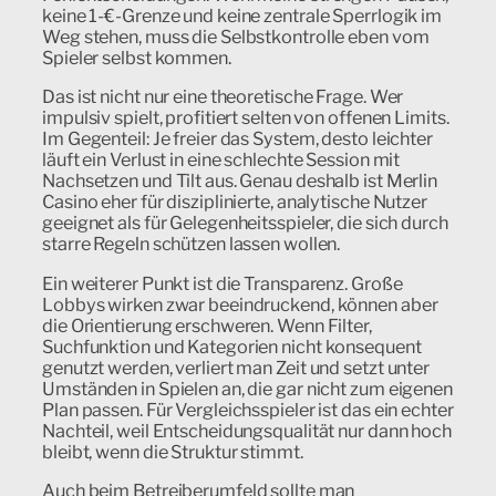
keine 1-€-Grenze und keine zentrale Sperrlogik im
Weg stehen, muss die Selbstkontrolle eben vom
Spieler selbst kommen.
Das ist nicht nur eine theoretische Frage. Wer
impulsiv spielt, profitiert selten von offenen Limits.
Im Gegenteil: Je freier das System, desto leichter
läuft ein Verlust in eine schlechte Session mit
Nachsetzen und Tilt aus. Genau deshalb ist Merlin
Casino eher für disziplinierte, analytische Nutzer
geeignet als für Gelegenheitsspieler, die sich durch
starre Regeln schützen lassen wollen.
Ein weiterer Punkt ist die Transparenz. Große
Lobbys wirken zwar beeindruckend, können aber
die Orientierung erschweren. Wenn Filter,
Suchfunktion und Kategorien nicht konsequent
genutzt werden, verliert man Zeit und setzt unter
Umständen in Spielen an, die gar nicht zum eigenen
Plan passen. Für Vergleichsspieler ist das ein echter
Nachteil, weil Entscheidungsqualität nur dann hoch
bleibt, wenn die Struktur stimmt.
Auch beim Betreiberumfeld sollte man