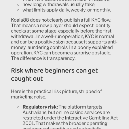
how long withdrawals usually take;
what limits apply daily, weekly, or monthly.
Koala88 does not clearly publish a full KYC flow.
That means a new player should expect identity
checks at some stage, especially before the first
withdrawal. In a well-run operation, KYC is normal
and can be a positive sign because it supports anti-
money laundering controls. In a poorly explained
operation, KYC can become a surprise obstacle.
The difference is transparency.
Risk where beginners can get
caught out
Here is the practical risk picture, stripped of
marketing noise.
Regulatory risk:
The platform targets
Australians, but online casino services are
restricted under the Interactive Gambling Act
2001. That makes the broader operating
environment sensitive and potentially