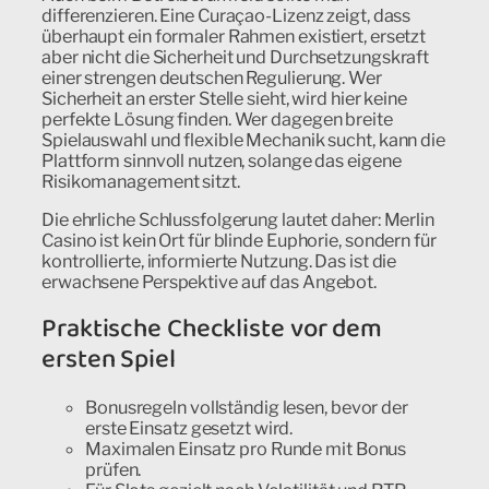
differenzieren. Eine Curaçao-Lizenz zeigt, dass
überhaupt ein formaler Rahmen existiert, ersetzt
aber nicht die Sicherheit und Durchsetzungskraft
einer strengen deutschen Regulierung. Wer
Sicherheit an erster Stelle sieht, wird hier keine
perfekte Lösung finden. Wer dagegen breite
Spielauswahl und flexible Mechanik sucht, kann die
Plattform sinnvoll nutzen, solange das eigene
Risikomanagement sitzt.
Die ehrliche Schlussfolgerung lautet daher: Merlin
Casino ist kein Ort für blinde Euphorie, sondern für
kontrollierte, informierte Nutzung. Das ist die
erwachsene Perspektive auf das Angebot.
Praktische Checkliste vor dem
ersten Spiel
Bonusregeln vollständig lesen, bevor der
erste Einsatz gesetzt wird.
Maximalen Einsatz pro Runde mit Bonus
prüfen.