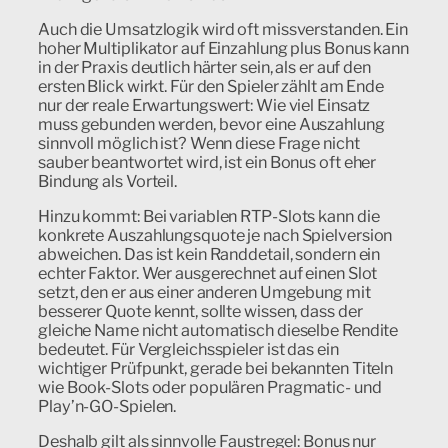
Auch die Umsatzlogik wird oft missverstanden. Ein
hoher Multiplikator auf Einzahlung plus Bonus kann
in der Praxis deutlich härter sein, als er auf den
ersten Blick wirkt. Für den Spieler zählt am Ende
nur der reale Erwartungswert: Wie viel Einsatz
muss gebunden werden, bevor eine Auszahlung
sinnvoll möglich ist? Wenn diese Frage nicht
sauber beantwortet wird, ist ein Bonus oft eher
Bindung als Vorteil.
Hinzu kommt: Bei variablen RTP-Slots kann die
konkrete Auszahlungsquote je nach Spielversion
abweichen. Das ist kein Randdetail, sondern ein
echter Faktor. Wer ausgerechnet auf einen Slot
setzt, den er aus einer anderen Umgebung mit
besserer Quote kennt, sollte wissen, dass der
gleiche Name nicht automatisch dieselbe Rendite
bedeutet. Für Vergleichsspieler ist das ein
wichtiger Prüfpunkt, gerade bei bekannten Titeln
wie Book-Slots oder populären Pragmatic- und
Play’n-GO-Spielen.
Deshalb gilt als sinnvolle Faustregel: Bonus nur