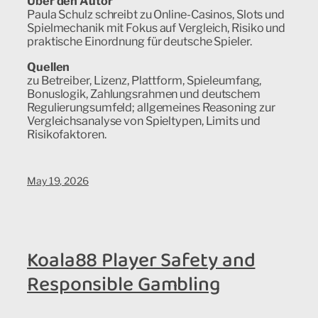
Über den Autor
Paula Schulz schreibt zu Online-Casinos, Slots und
Spielmechanik mit Fokus auf Vergleich, Risiko und
praktische Einordnung für deutsche Spieler.
Quellen
zu Betreiber, Lizenz, Plattform, Spieleumfang,
Bonuslogik, Zahlungsrahmen und deutschem
Regulierungsumfeld; allgemeines Reasoning zur
Vergleichsanalyse von Spieltypen, Limits und
Risikofaktoren.
May 19, 2026
Koala88 Player Safety and
Responsible Gambling